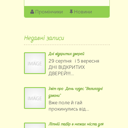
Промінчики
Новини
Недавні записи
Дні відкритих дверей
29 серпня і 5 вересня
ДНІ ВІДКРИТИХ
ДВЕРЕЙ!!!...
Звіт про День чудес “Великодні
дзвони”
Вже поле й гай
прокинулись від...
Літній табір в межах міста для