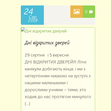
24
0
Сер
2018
Дні відкритих дверей
29 серпня і 5 вересня
ДНІ ВІДКРИТИХ ДВЕРЕЙ!!! Літні
канікули добігають кінця, і ми з
нетерпінням чекаємо на зустріч з
нашими маленькими і
дорослими учнями – тими, хто
ходив до нас протягом минулого
[…]